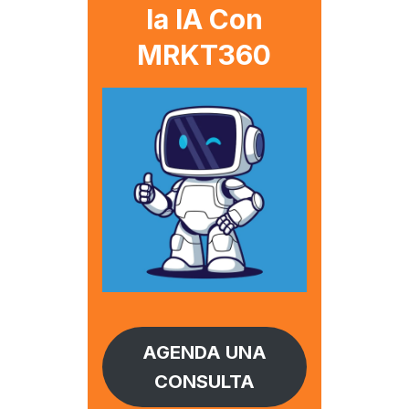
la IA Con
MRKT360
AGENDA UNA
CONSULTA