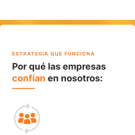
La gestión del sitio web, los reportes y la
apoyar tanto tu presencia online como
analítica ayudan a revelar cómo
tus objetivos de venta.
interactúan los usuarios con el sitio y qué
mejoras podrían necesitarse. Un sitio
sólido debe seguir evolucionando
conforme cambian tu negocio, mercado
ESTRATEGIA QUE FUNCIONA
y campañas de marketing.
Por qué las empresas
confían
en nosotros: