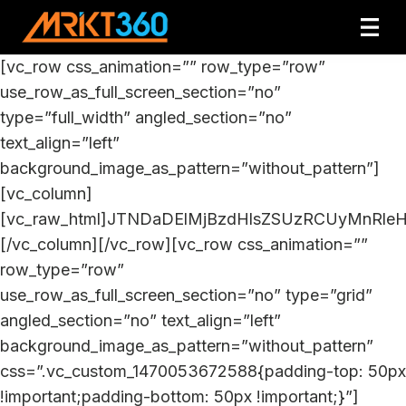
[vc_row css_animation=”” row_type=”row”
use_row_as_full_screen_section=”no”
type=”full_width” angled_section=”no”
text_align=”left”
background_image_as_pattern=”without_pattern”]
[vc_column]
[vc_raw_html]JTNDaDElMjBzdHlsZSUzRCUyMnRle
[/vc_column][/vc_row][vc_row css_animation=””
row_type=”row”
use_row_as_full_screen_section=”no” type=”grid”
angled_section=”no” text_align=”left”
background_image_as_pattern=”without_pattern”
css=”.vc_custom_1470053672588{padding-top: 50px
!important;padding-bottom: 50px !important;}”]