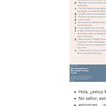
Hola, ¿estoy 
No señor, este
entonces… ¿e