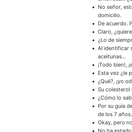
No señor, est
domicilio.
De acuerdo. P
Claro, ¿quier
¿Lo de siemp
Al identificar
aceitunas…
¡Todo bien!, ¡
Esta vez ¿le 
¿Qué?, ¡yo od
Su colesterol 
¿Cómo lo sab
Por su guía d
de los 7 años.
Okay, pero no
No ha estado