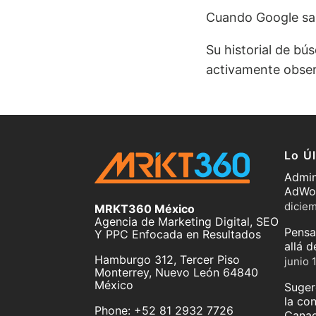
Cuando Google sab
Su historial de bú
activamente obser
Lo Ú
Admin
AdWo
dicie
MRKT360 México
Agencia de Marketing Digital, SEO
Pensa
Y PPC Enfocada en Resultados
allá 
Hamburgo 312, Tercer Piso
junio 
Monterrey
,
Nuevo León
64840
México
Suger
la co
Phone:
+52 81 2932 7726
Canad