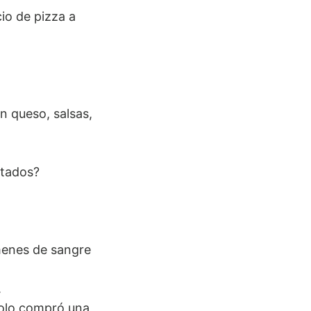
io de pizza a
on queso, salsas,
atados?
menes de sangre
.
solo compró una