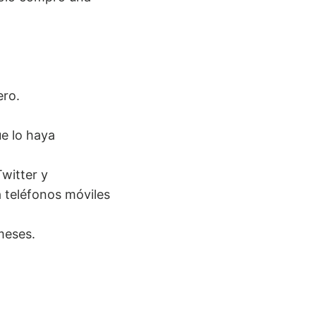
ero.
e lo haya
witter y
a teléfonos móviles
meses.