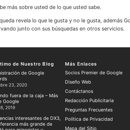
e más sobre usted de lo que usted sabe.
squeda revela lo que le gusta y no le gusta, además G
vando junto con sus búsquedas en otros servicios.
ltimo de Nuestro Blog
Más Enlaces
Socios Premier de Google
istración de Google
rds
Diseño Web
mbre 23, 2020
Contáctanos
ndo fuera de la caja – Más
Redacción Publicitaria
de Google
18, 2019
Preguntas Frecuentes
encias interesantes de DX3,
Política de Privacidad
nferencia más grande de
Mapa del Sitio
á para minoristas y