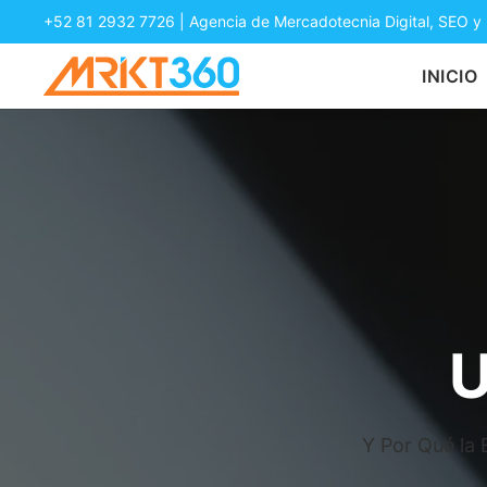
+52 81 2932 7726
| Agencia de Mercadotecnia Digital, SEO y
INICIO
U
Y Por Qué la 